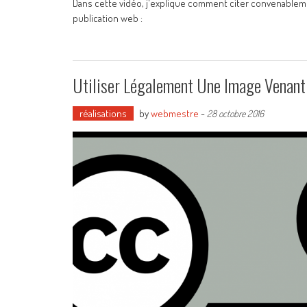
Dans cette vidéo, j'explique comment citer convenablemen
publication web :
Utiliser Légalement Une Image Venant
réalisations
by
webmestre
-
28 octobre 2016