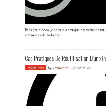
Dans cette vidéo, je détaille la pratique permettant d'ut
commons.wikimedia.org :
Cas Pratiques De Réutilisation D’une 
réalisations
by
webmestre
-
28 octobre 2016