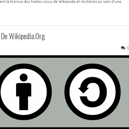
t la licence des textes issus de Wikipedia et réutilisés au sein d'une
 De Wikipedia.org