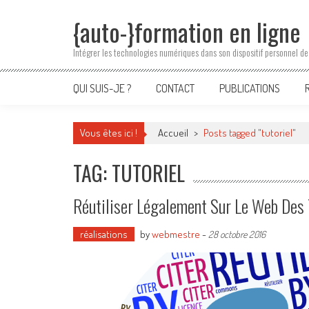
Skip
{auto-}formation en ligne
to
content
Intégrer les technologies numériques dans son dispositif personnel de
QUI SUIS-JE ?
CONTACT
PUBLICATIONS
Vous êtes ici !
Accueil
>
Posts tagged "tutoriel"
TAG: TUTORIEL
Réutiliser Légalement Sur Le Web Des 
réalisations
by
webmestre
-
28 octobre 2016