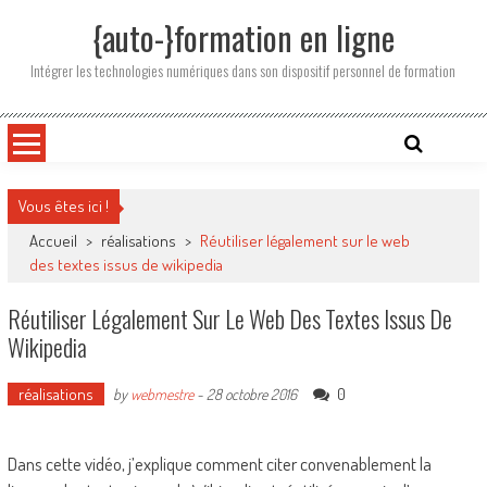
Skip
{auto-}formation en ligne
to
content
Intégrer les technologies numériques dans son dispositif personnel de formation
Vous êtes ici !
Accueil
>
réalisations
>
Réutiliser légalement sur le web
des textes issus de wikipedia
Réutiliser Légalement Sur Le Web Des Textes Issus De
Wikipedia
réalisations
0
by
webmestre
-
28 octobre 2016
Dans cette vidéo, j’explique comment citer convenablement la