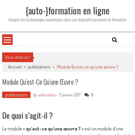
Skip
{auto-}formation en ligne
to
content
Intégrer les technologies numériques dans son dispositif personnel de formation
Vous êtes ici !
Accueil
>
publications
>
Module Qu’est-ce qu’une œuvre ?
Module Qu’est-Ce Qu’une Œuvre ?
publications
0
by
webmestre
-
7 janvier 2017
De quoi s’agit-il ?
Le module «
qu’est-ce qu’une œuvre ?
» est un module d’une