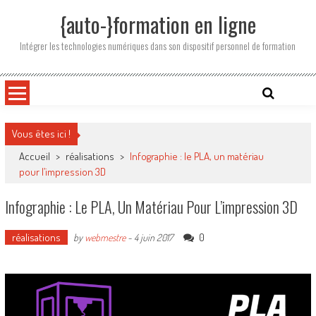
Skip
{auto-}formation en ligne
to
content
Intégrer les technologies numériques dans son dispositif personnel de formation
Vous êtes ici !
Accueil
>
réalisations
>
Infographie : le PLA, un matériau
pour l’impression 3D
Infographie : Le PLA, Un Matériau Pour L’impression 3D
réalisations
0
by
webmestre
-
4 juin 2017