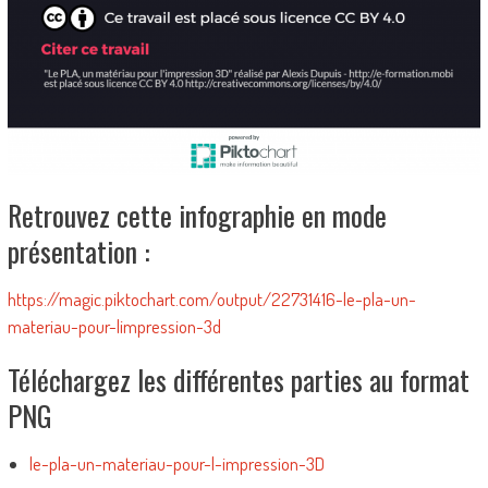
Retrouvez cette infographie en mode
présentation :
https://magic.piktochart.com/output/22731416-le-pla-un-
materiau-pour-limpression-3d
Téléchargez les différentes parties au format
PNG
le-pla-un-materiau-pour-l-impression-3D