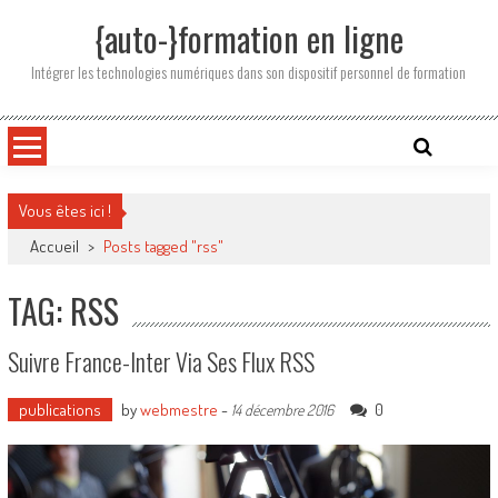
Skip
{auto-}formation en ligne
to
content
Intégrer les technologies numériques dans son dispositif personnel de formation
Vous êtes ici !
Accueil
>
Posts tagged "rss"
TAG: RSS
Suivre France-Inter Via Ses Flux RSS
publications
by
webmestre
-
0
14 décembre 2016