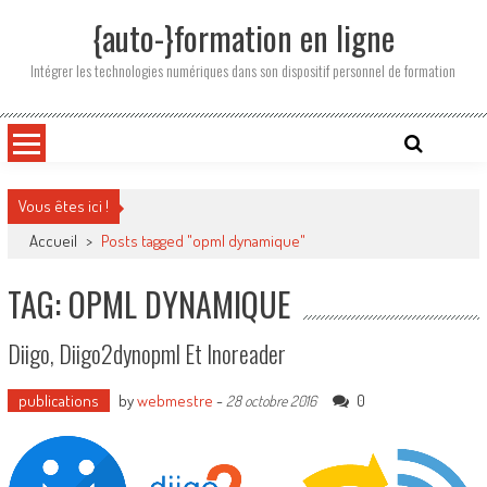
Skip
{auto-}formation en ligne
to
content
Intégrer les technologies numériques dans son dispositif personnel de formation
Vous êtes ici !
Accueil
>
Posts tagged "opml dynamique"
TAG: OPML DYNAMIQUE
Diigo, Diigo2dynopml Et Inoreader
publications
by
webmestre
-
0
28 octobre 2016