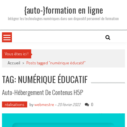
Skip
{auto-}formation en ligne
to
content
Intégrer les technologies numériques dans son dispositif personnel de formation
Vous êtes ici !
Accueil
>
Posts tagged "numérique éducatif"
TAG: NUMÉRIQUE ÉDUCATIF
Auto-Hébergement De Contenus H5P
réalisations
by
webmestre
-
0
20 février 2022