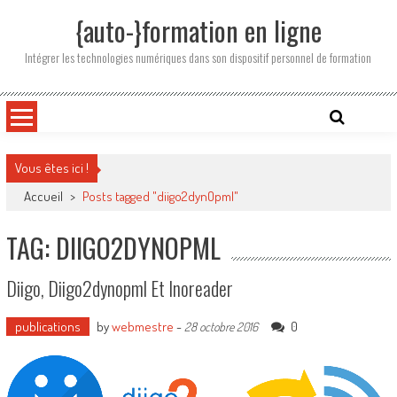
Skip
{auto-}formation en ligne
to
content
Intégrer les technologies numériques dans son dispositif personnel de formation
Vous êtes ici !
Accueil
>
Posts tagged "diigo2dynOpml"
TAG: DIIGO2DYNOPML
Diigo, Diigo2dynopml Et Inoreader
publications
by
webmestre
-
0
28 octobre 2016