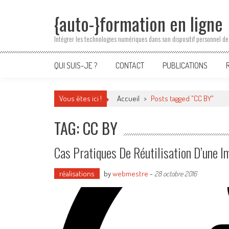
Skip
{auto-}formation en ligne
to
content
Intégrer les technologies numériques dans son dispositif personnel de
QUI SUIS-JE ?
CONTACT
PUBLICATIONS
Vous êtes ici !
Accueil
>
Posts tagged "CC BY"
TAG: CC BY
Cas Pratiques De Réutilisation D’une 
réalisations
by
webmestre
-
28 octobre 2016